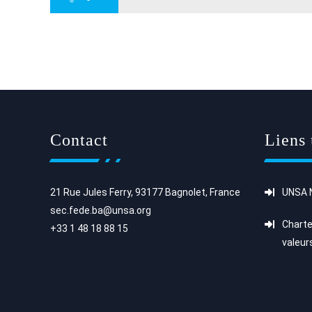
Contact
Liens 
21 Rue Jules Ferry, 93177 Bagnolet, France
UNSA N
sec.fede.ba@unsa.org
Charte
+33 1 48 18 88 15
valeur