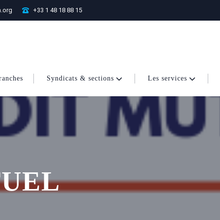
.org
+33 1 48 18 88 15
ranches
Syndicats & sections
Les services
TUEL