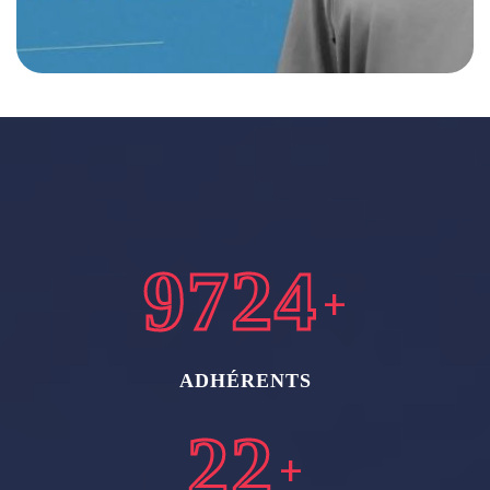
13000
+
ADHÉRENTS
30
+