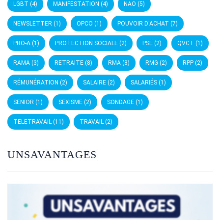
LGBT
(4)
MANIFESTATION
(4)
NAO
(5)
NEWSLETTER
(1)
OPCO
(1)
POUVOIR D'ACHAT
(7)
PRO-A
(1)
PROTECTION SOCIALE
(2)
PSE
(2)
QVCT
(1)
RAMA
(3)
RETRAITE
(8)
RMA
(8)
RMG
(2)
RPP
(2)
RÉMUNÉRATION
(2)
SALAIRE
(2)
SALARIÉS
(1)
SENIOR
(1)
SEXISME
(2)
SONDAGE
(1)
TELETRAVAIL
(11)
TRAVAIL
(2)
UNSAVANTAGES