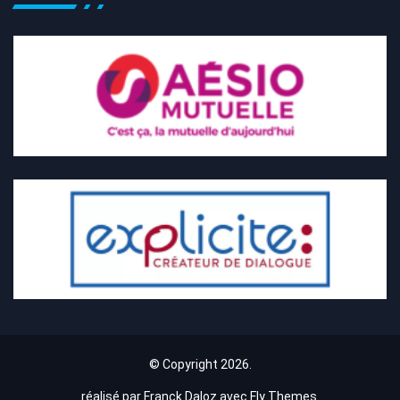
© Copyright 2026.
réalisé par Franck Daloz avec
Fly Themes
.