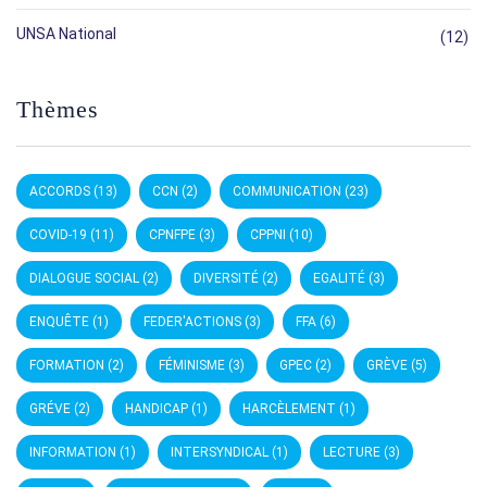
UNSA National
(12)
Thèmes
ACCORDS
(13)
CCN
(2)
COMMUNICATION
(23)
COVID-19
(11)
CPNFPE
(3)
CPPNI
(10)
DIALOGUE SOCIAL
(2)
DIVERSITÉ
(2)
EGALITÉ
(3)
ENQUÊTE
(1)
FEDER'ACTIONS
(3)
FFA
(6)
FORMATION
(2)
FÉMINISME
(3)
GPEC
(2)
GRÈVE
(5)
GRÉVE
(2)
HANDICAP
(1)
HARCÈLEMENT
(1)
INFORMATION
(1)
INTERSYNDICAL
(1)
LECTURE
(3)