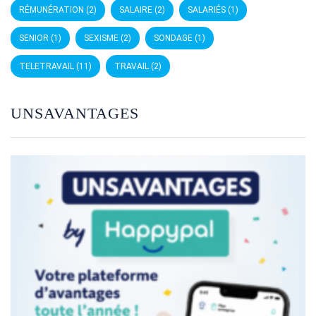
RÉMUNÉRATION
(2)
SALAIRE
(2)
SALARIÉS
(1)
SENIOR
(1)
SEXISME
(2)
SONDAGE
(1)
TELETRAVAIL
(11)
TRAVAIL
(2)
UNSAVANTAGES