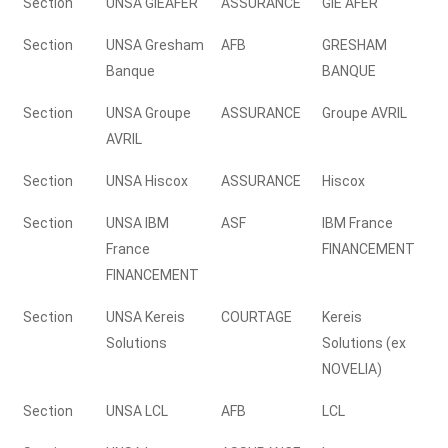
Section
UNSA GIEAFER
ASSURANCE
GIE AFER
Section
UNSA Gresham
AFB
GRESHAM
Banque
BANQUE
Section
UNSA Groupe
ASSURANCE
Groupe AVRIL
AVRIL
Section
UNSA Hiscox
ASSURANCE
Hiscox
Section
UNSA IBM
ASF
IBM France
France
FINANCEMENT
FINANCEMENT
Section
UNSA Kereis
COURTAGE
Kereis
Solutions
Solutions (ex
NOVELIA)
Section
UNSA LCL
AFB
LCL