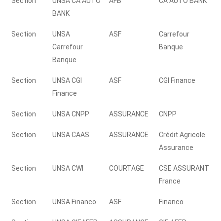
Section
UNSA CA AUTO
AFB
CA AUTO BANK
BANK
Section
UNSA
ASF
Carrefour
Carrefour
Banque
Banque
Section
UNSA CGI
ASF
CGI Finance
Finance
Section
UNSA CNPP
ASSURANCE
CNPP
Section
UNSA CAAS
ASSURANCE
Crédit Agricole
Assurance
Section
UNSA CWI
COURTAGE
CSE ASSURANT
France
Section
UNSA Financo
ASF
Financo