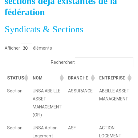
sections déjà existantes de la
fédération
Syndicats & Sections
Afficher
éléments
Rechercher:
STATUS
NOM
BRANCHE
ENTREPRISE
STATUS
NOM
BRANCHE
ENTREPRISE
Section
UNSA ABEILLE
ASSURANCE
ABEILLE ASSET
ASSET
MANAGEMENT
MANAGEMENT
(OFI)
Section
UNSA Action
ASF
ACTION
Logement
LOGEMENT