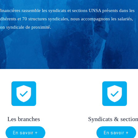
ts de la fédération
Les branches
Syndicats & sectio
En savoir +
En savoir +
…
…