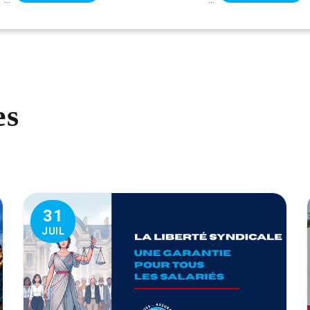
es
31
JUIL