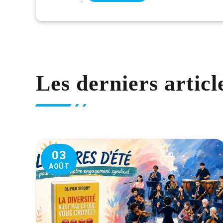
Les derniers articl
03
AOÛT