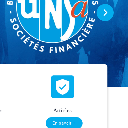
ns
Articles
En savoir +
…