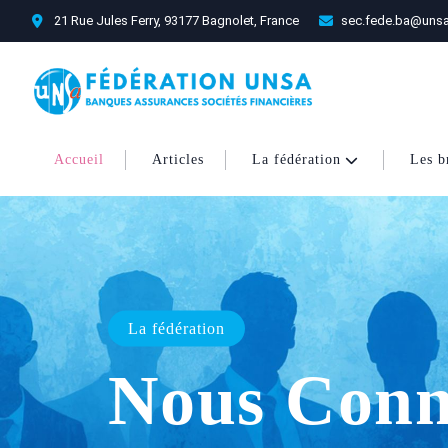
21 Rue Jules Ferry, 93177 Bagnolet, France
sec.fede.ba@unsa
Accueil
Articles
La fédération
Les b
Implantations
Nous Trou