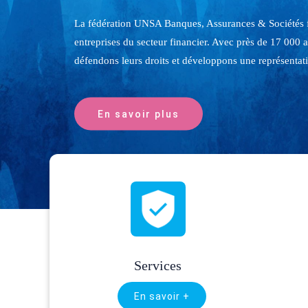
Retrouver la liste des syndicats et sections déjà existan
En savoir plus
Services
En savoir +
…