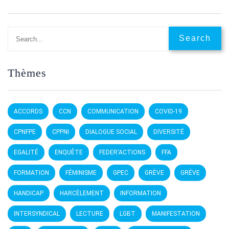
Thèmes
ACCORDS
CCN
COMMUNICATION
COVID-19
CPNFPE
CPPNI
DIALOGUE SOCIAL
DIVERSITÉ
EGALITÉ
ENQUÊTE
FEDER'ACTIONS
FFA
FORMATION
FÉMINISME
GPEC
GRÈVE
GRÉVE
HANDICAP
HARCÈLEMENT
INFORMATION
INTERSYNDICAL
LECTURE
LGBT
MANIFESTATION