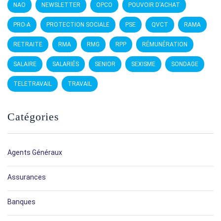
NAO
NEWSLETTER
OPCO
POUVOIR D'ACHAT
PRO-A
PROTECTION SOCIALE
PSE
QVCT
RAMA
RETRAITE
RMA
RMG
RPP
RÉMUNÉRATION
SALAIRE
SALARIÉS
SENIOR
SEXISME
SONDAGE
TELETRAVAIL
TRAVAIL
Catégories
Agents Généraux
Assurances
Banques