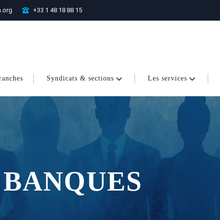
.org
+33 1 48 18 88 15
ranches
Syndicats & sections
Les services
 BANQUES