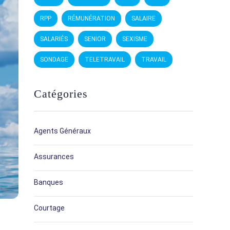
RPP
RÉMUNÉRATION
SALAIRE
SALARIÉS
SENIOR
SEXISME
SONDAGE
TELETRAVAIL
TRAVAIL
Catégories
Agents Généraux
Assurances
Banques
Courtage