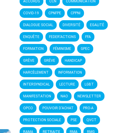
ACCORDS
CCN
COMMUNICATION
COVID-19
CPNFPE
CPPNI
DIALOGUE SOCIAL
DIVERSITÉ
EGALITÉ
ENQUÊTE
FEDER'ACTIONS
FFA
FORMATION
FÉMINISME
GPEC
GRÈVE
GRÉVE
HANDICAP
HARCÈLEMENT
INFORMATION
INTERSYNDICAL
LECTURE
LGBT
MANIFESTATION
NAO
NEWSLETTER
OPCO
POUVOIR D'ACHAT
PRO-A
PROTECTION SOCIALE
PSE
QVCT
RAMA
RETRAITE
RMA
RMG