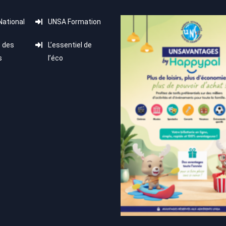
ational
UNSA Formation
 des
L’essentiel de
s
l’éco