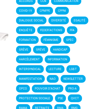
ACCORDS
CCN
COMMUNICATION
COVID-19
CPNFPE
CPPNI
DIALOGUE SOCIAL
DIVERSITÉ
EGALITÉ
ENQUÊTE
FEDER'ACTIONS
FFA
FORMATION
FÉMINISME
GPEC
GRÈVE
GRÉVE
HANDICAP
HARCÈLEMENT
INFORMATION
INTERSYNDICAL
LECTURE
LGBT
MANIFESTATION
NAO
NEWSLETTER
OPCO
POUVOIR D'ACHAT
PRO-A
PROTECTION SOCIALE
PSE
QVCT
RAMA
RETRAITE
RMA
RMG