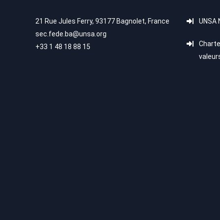
21 Rue Jules Ferry, 93177 Bagnolet, France
UNSA N
sec.fede.ba@unsa.org
Charte
+33 1 48 18 88 15
valeur