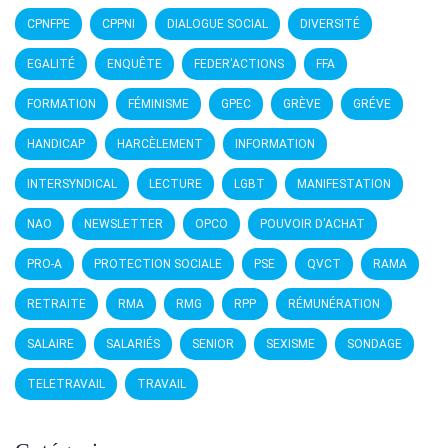
CPNFPE
CPPNI
DIALOGUE SOCIAL
DIVERSITÉ
EGALITÉ
ENQUÊTE
FEDER'ACTIONS
FFA
FORMATION
FÉMINISME
GPEC
GRÈVE
GRÉVE
HANDICAP
HARCÈLEMENT
INFORMATION
INTERSYNDICAL
LECTURE
LGBT
MANIFESTATION
NAO
NEWSLETTER
OPCO
POUVOIR D'ACHAT
PRO-A
PROTECTION SOCIALE
PSE
QVCT
RAMA
RETRAITE
RMA
RMG
RPP
RÉMUNÉRATION
SALAIRE
SALARIÉS
SENIOR
SEXISME
SONDAGE
TELETRAVAIL
TRAVAIL