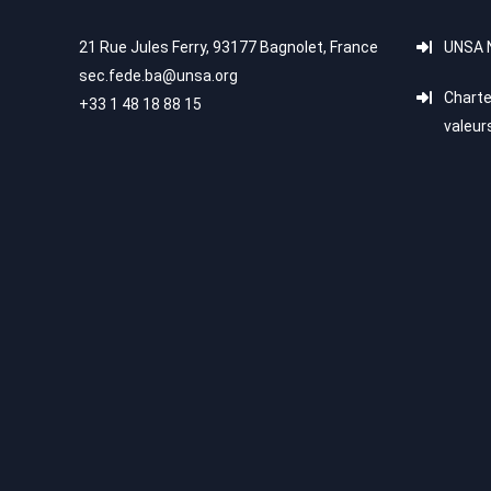
21 Rue Jules Ferry, 93177 Bagnolet, France
UNSA N
sec.fede.ba@unsa.org
Charte
+33 1 48 18 88 15
valeur