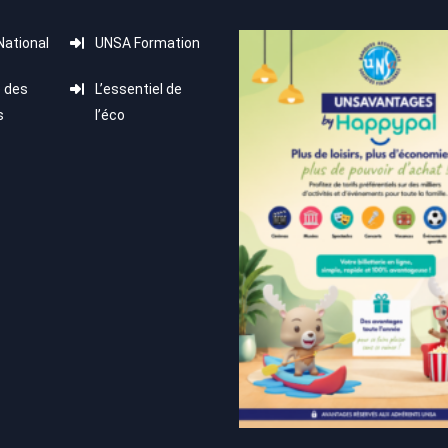
ational
UNSA Formation
 des
L’essentiel de
s
l’éco