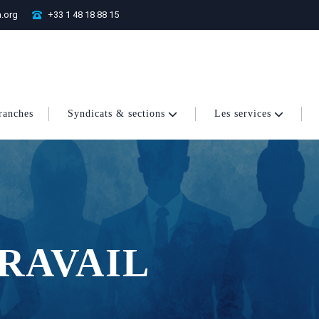
.org
+33 1 48 18 88 15
ranches
Syndicats & sections
Les services
TRAVAIL