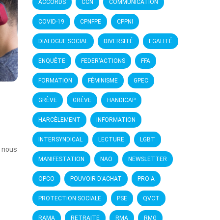
ACCORDS
CCN
COMMUNICATION
COVID-19
CPNFPE
CPPNI
DIALOGUE SOCIAL
DIVERSITÉ
EGALITÉ
ENQUÊTE
FEDER'ACTIONS
FFA
FORMATION
FÉMINISME
GPEC
GRÈVE
GRÉVE
HANDICAP
HARCÈLEMENT
INFORMATION
INTERSYNDICAL
LECTURE
LGBT
, nous
MANIFESTATION
NAO
NEWSLETTER
OPCO
POUVOIR D'ACHAT
PRO-A
PROTECTION SOCIALE
PSE
QVCT
RAMA
RETRAITE
RMA
RMG