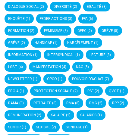
DIALOGUE SOCIAL
(2)
DIVERSITÉ
(2)
EGALITÉ
(3)
ENQUÊTE
(1)
FEDER'ACTIONS
(3)
FFA
(6)
FORMATION
(2)
FÉMINISME
(3)
GPEC
(2)
GRÈVE
(5)
GRÉVE
(2)
HANDICAP
(1)
HARCÈLEMENT
(1)
INFORMATION
(1)
INTERSYNDICAL
(1)
LECTURE
(3)
LGBT
(4)
MANIFESTATION
(4)
NAO
(5)
NEWSLETTER
(1)
OPCO
(1)
POUVOIR D'ACHAT
(7)
PRO-A
(1)
PROTECTION SOCIALE
(2)
PSE
(2)
QVCT
(1)
RAMA
(3)
RETRAITE
(8)
RMA
(8)
RMG
(2)
RPP
(2)
RÉMUNÉRATION
(2)
SALAIRE
(2)
SALARIÉS
(1)
SENIOR
(1)
SEXISME
(2)
SONDAGE
(1)