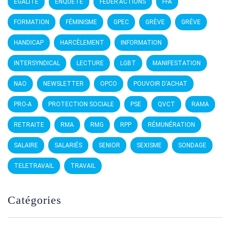
EGALITÉ
ENQUÊTE
FEDER'ACTIONS
FFA
FORMATION
FÉMINISME
GPEC
GRÈVE
GRÉVE
HANDICAP
HARCÈLEMENT
INFORMATION
INTERSYNDICAL
LECTURE
LGBT
MANIFESTATION
NAO
NEWSLETTER
OPCO
POUVOIR D'ACHAT
PRO-A
PROTECTION SOCIALE
PSE
QVCT
RAMA
RETRAITE
RMA
RMG
RPP
RÉMUNÉRATION
SALAIRE
SALARIÉS
SENIOR
SEXISME
SONDAGE
TELETRAVAIL
TRAVAIL
Catégories