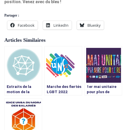
position.
Venez avec du bleu !
Partager :
Facebook
LinkedIn
Bluesky
Articles Similaires
Extraits de la
Marche des fiertés
1er mai unitaire
motion de la
LGBT 2022
pour plus de
Fédération UNSA
justice sociale
BANQUES
ASSURANCES
Sociétés
Financières
Présentée au
Bureau National