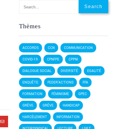
Thèmes
ACCORDS
CCN
COMMUNICATION
COVID-19
CPNFPE
CPPNI
DIALOGUE SOCIAL
DIVERSITÉ
EGALITÉ
ENQUÊTE
FEDER'ACTIONS
FFA
FORMATION
FÉMINISME
GPEC
GRÈVE
GRÉVE
HANDICAP
HARCÈLEMENT
INFORMATION
INTERSYNDICAL
LECTURE
LGBT