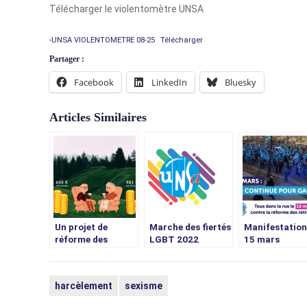
Télécharger le violentomètre UNSA
-UNSA VIOLENTOMETRE 08-25
Télécharger
Partager :
Facebook
LinkedIn
Bluesky
Articles Similaires
Un projet de
Marche des fiertés
Manifestation
réforme des
LGBT 2022
15 mars
retraites qui
pénalise
particulièrement
harcèlement
sexisme
les femmes