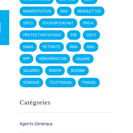
MANIFESTATION
NAO
NEWSLETTER
OPCO
POUVOIR D'ACHAT
PRO-A
PROTECTION SOCIALE
PSE
QVCT
RAMA
RETRAITE
RMA
RMG
RPP
RÉMUNÉRATION
SALAIRE
SALARIÉS
SENIOR
SEXISME
SONDAGE
TELETRAVAIL
TRAVAIL
Catégories
Agents Généraux