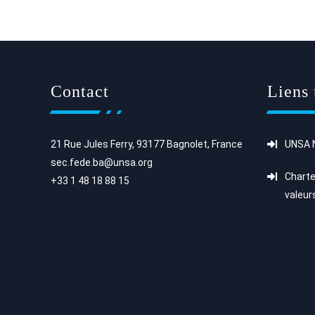
Contact
Liens 
21 Rue Jules Ferry, 93177 Bagnolet, France
UNSA N
sec.fede.ba@unsa.org
Charte
+33 1 48 18 88 15
valeur