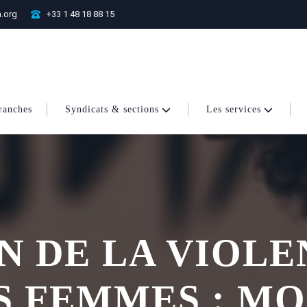
.org
+33 1 48 18 88 15
ranches
Syndicats & sections
Les services
N DE LA VIOLE
S FEMMES : MO