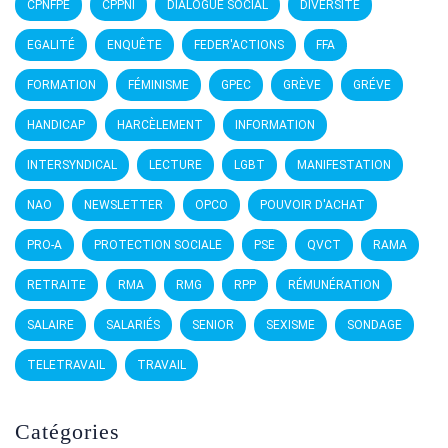
CPNFPE
CPPNI
DIALOGUE SOCIAL
DIVERSITÉ
EGALITÉ
ENQUÊTE
FEDER'ACTIONS
FFA
FORMATION
FÉMINISME
GPEC
GRÈVE
GRÉVE
HANDICAP
HARCÈLEMENT
INFORMATION
INTERSYNDICAL
LECTURE
LGBT
MANIFESTATION
NAO
NEWSLETTER
OPCO
POUVOIR D'ACHAT
PRO-A
PROTECTION SOCIALE
PSE
QVCT
RAMA
RETRAITE
RMA
RMG
RPP
RÉMUNÉRATION
SALAIRE
SALARIÉS
SENIOR
SEXISME
SONDAGE
TELETRAVAIL
TRAVAIL
Catégories