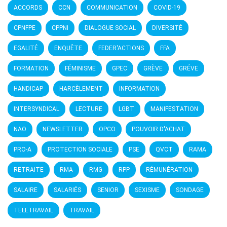
ACCORDS
CCN
COMMUNICATION
COVID-19
CPNFPE
CPPNI
DIALOGUE SOCIAL
DIVERSITÉ
EGALITÉ
ENQUÊTE
FEDER'ACTIONS
FFA
FORMATION
FÉMINISME
GPEC
GRÈVE
GRÉVE
HANDICAP
HARCÈLEMENT
INFORMATION
INTERSYNDICAL
LECTURE
LGBT
MANIFESTATION
NAO
NEWSLETTER
OPCO
POUVOIR D'ACHAT
PRO-A
PROTECTION SOCIALE
PSE
QVCT
RAMA
RETRAITE
RMA
RMG
RPP
RÉMUNÉRATION
SALAIRE
SALARIÉS
SENIOR
SEXISME
SONDAGE
TELETRAVAIL
TRAVAIL