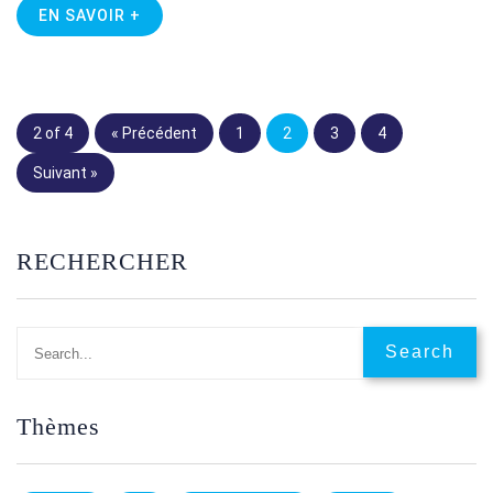
EN SAVOIR +
2 of 4
« Précédent
1
2
3
4
Suivant »
RECHERCHER
Thèmes